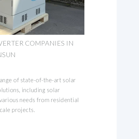
NVERTER COMPANIES IN
ENSUN
ange of state-of-the-art solar
utions, including solar
 various needs from residential
scale projects.