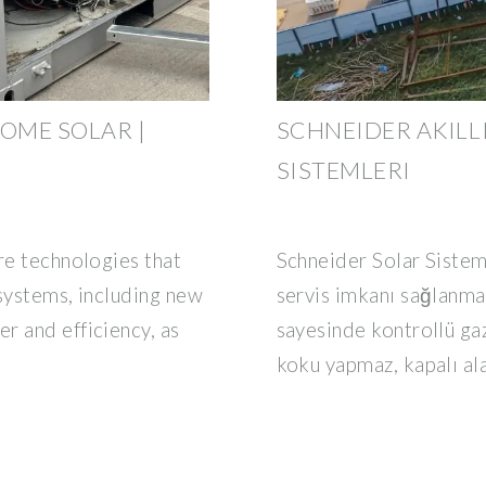
OME SOLAR |
SCHNEIDER AKILL
SISTEMLERI
re technologies that
Schneider Solar Siste
 systems, including new
servis imkanı sağlanma
r and efficiency, as
sayesinde kontrollü ga
koku yapmaz, kapalı al