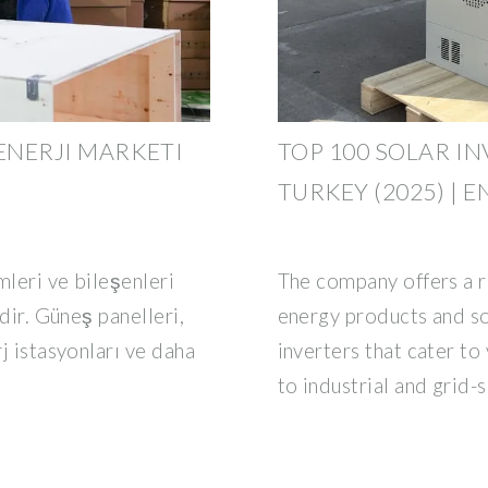
ENERJI MARKETI
TOP 100 SOLAR I
TURKEY (2025) | 
mleri ve bileşenleri
The company offers a r
idir. Güneş panelleri,
energy products and sol
rj istasyonları ve daha
inverters that cater to
to industrial and grid-