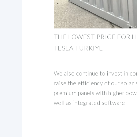
THE LOWEST PRICE FOR H
TESLA TÜRKIYE
We also continue to invest in co
raise the efficiency of our solar
premium panels with higher powe
well as integrated software