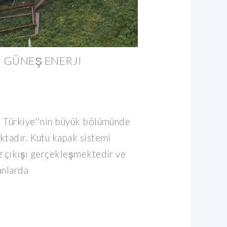
I GÜNEŞ ENERJI
m Türkiye''nin büyük bölümünde
ktadır. Kutu kapak sistemi
z çıkışı gerçekleşmektedir ve
anlarda