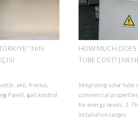
TÜRKIYE'' NIN
HOW MUCH DOES 
ÇISI
TUBE COST? | NE
nvetör, akü, fronius,
Integrating solar tube 
neş Paneli, şarj kontrol
commercial properties 
for energy needs. 1. Th
installation ranges